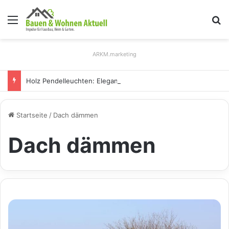
Menü
S
ARKM.marketing
Holz Pendelleuchten: Eleganz und Nachhaltigkeit für Ihr Zuhause
Startseite
/
Dach dämmen
Dach dämmen