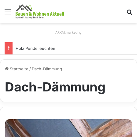
Menü
S
ARKM.marketing
Holz Pendelleuchten: Eleganz und Nachhaltigkeit für Ihr Zuhause
Startseite
/
Dach-Dämmung
Dach-Dämmung