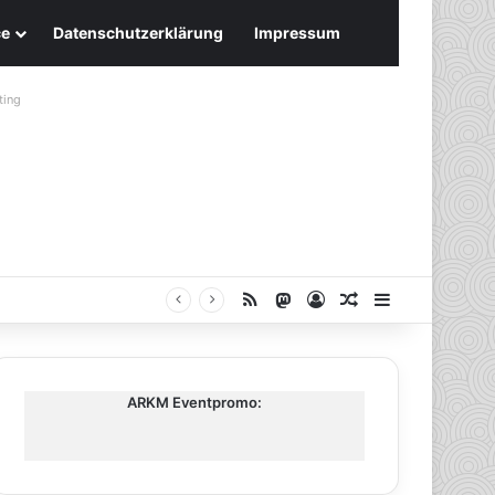
ce
Datenschutzerklärung
Impressum
ting
RSS
Mastodon
Anmelden
Zufälliger Artike
Sidebar
ARKM Eventpromo: