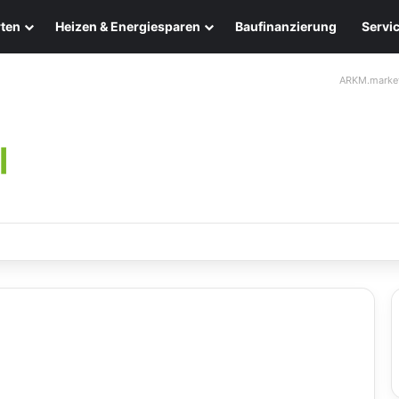
ten
Heizen & Energiesparen
Baufinanzierung
Servi
ARKM.marke
ten: Eleganz und Nachhaltigkeit für Ihr Zuhause