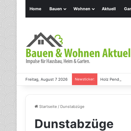
Home
Bauen
Wohnen
Aktuell
Gar
Freitag, August 7 2026
Newsticker:
Holz Pendelleuch
Startseite
/
Dunstabzüge
Dunstabzüge