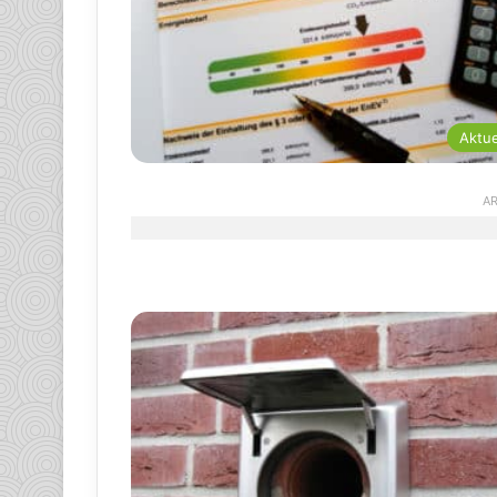
Aktue
AR