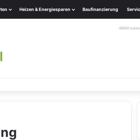
ten
Heizen & Energiesparen
Baufinanzierung
Servi
ARKM.marke
leuchten: Eleganz und Nachhaltigkeit für Ihr Zuhause
ung