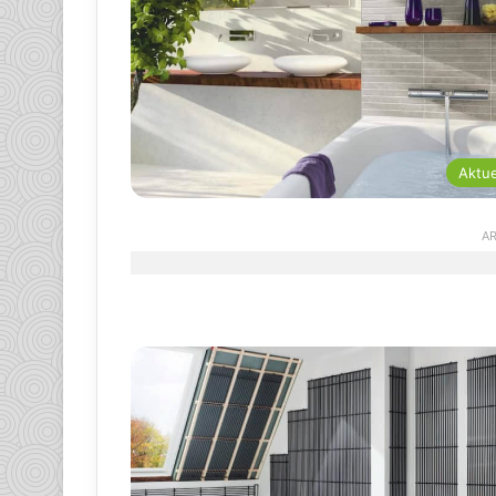
Aktue
AR