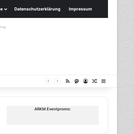
ce
Datenschutzerklärung
Impressum
ting
RSS
Mastodon
Anmelden
Zufälliger Artike
Sidebar
ARKM Eventpromo: