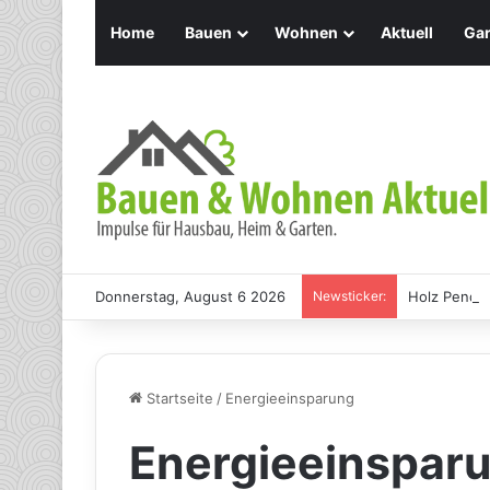
Home
Bauen
Wohnen
Aktuell
Gar
Donnerstag, August 6 2026
Newsticker:
Holz Pendel
Startseite
/
Energieeinsparung
Energieeinspar