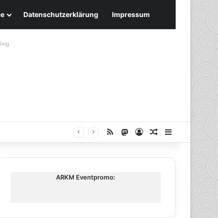
ce
Datenschutzerklärung
Impressum
ting
RSS
Mastodon
Anmelden
Zufälliger Artike
Sidebar
ARKM Eventpromo: