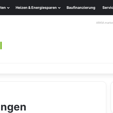
ten
Heizen & Energiesparen
Baufinanzierung
Servi
ARKM.marke
chten: Eleganz und Nachhaltigkeit für Ihr Zuhause
ungen