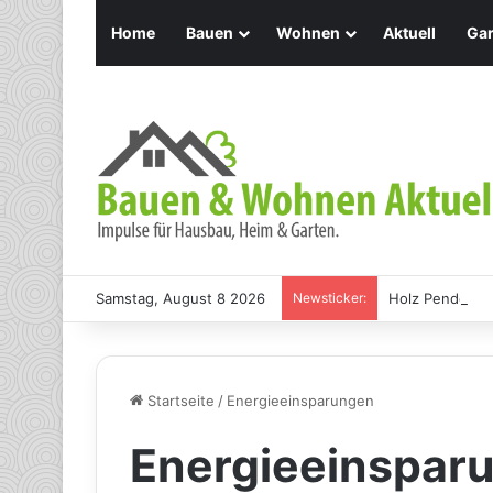
Home
Bauen
Wohnen
Aktuell
Gar
Samstag, August 8 2026
Newsticker:
Holz Pendelleu
Startseite
/
Energieeinsparungen
Energieeinspar