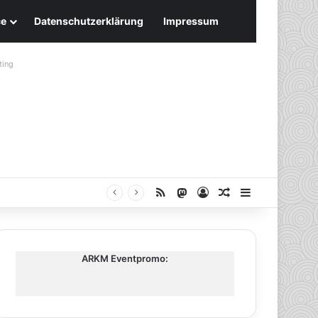
ce
Datenschutzerklärung
Impressum
ting
RSS
Mastodon
Anmelden
Zufälliger Artike
Sidebar
ARKM Eventpromo: