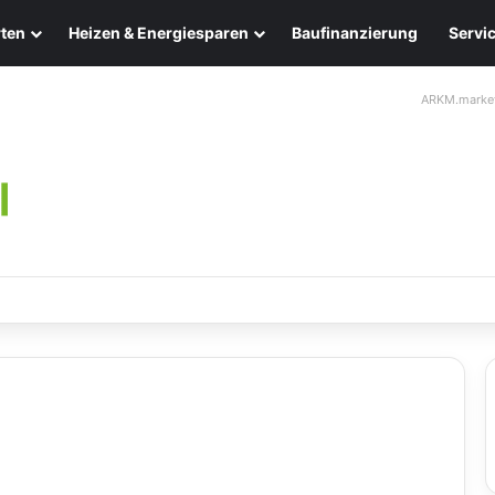
ten
Heizen & Energiesparen
Baufinanzierung
Servi
ARKM.marke
ten: Eleganz und Nachhaltigkeit für Ihr Zuhause