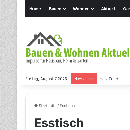
Home
Bauen
Wohnen
Aktuell
Gar
Freitag, August 7 2026
Newsticker:
Holz Pendelleuch
Startseite
/
Esstisch
Esstisch