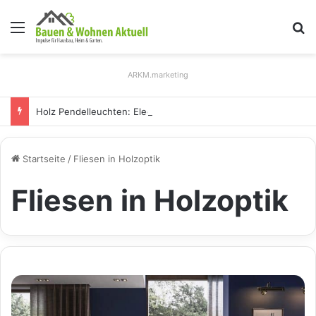
Menü
S
ARKM.marketing
Holz Pendelleuchten: Eleganz und Nachhaltigkeit für Ihr Zuhause
Startseite
/
Fliesen in Holzoptik
Fliesen in Holzoptik