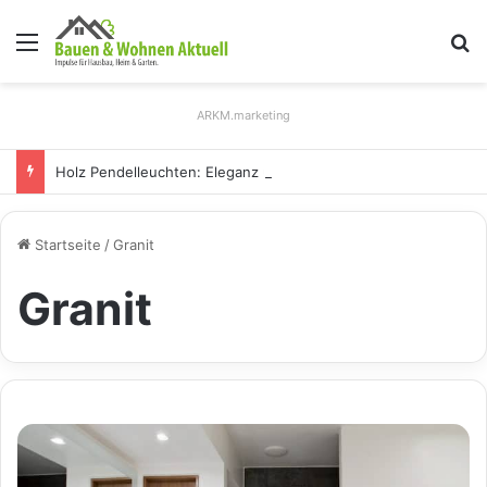
Menü
S
ARKM.marketing
Holz Pendelleuchten: Eleganz und Nachhaltigkeit für Ihr Zuhause
Startseite
/
Granit
Granit