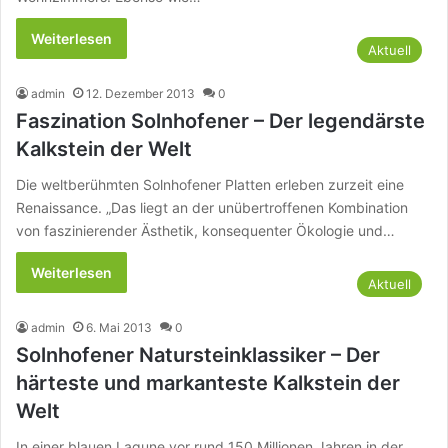
Weiterlesen
Aktuell
admin
12. Dezember 2013
0
Faszination Solnhofener – Der legendärste
Kalkstein der Welt
Die weltberühmten Solnhofener Platten erleben zurzeit eine
Renaissance. „Das liegt an der unübertroffenen Kombination
von faszinierender Ästhetik, konsequenter Ökologie und…
Weiterlesen
Aktuell
admin
6. Mai 2013
0
Solnhofener Natursteinklassiker – Der
härteste und markanteste Kalkstein der
Welt
In einer blauen Lagune vor rund 150 Millionen Jahren in der