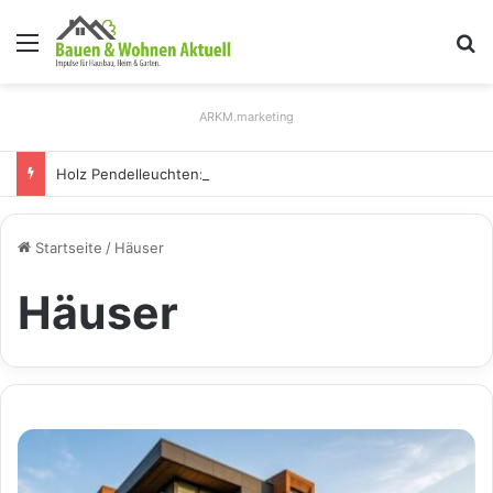
Menü
S
ARKM.marketing
Holz Pendelleuchten: Eleganz und Nachhaltigkeit für Ihr Zuhause
Startseite
/
Häuser
Häuser