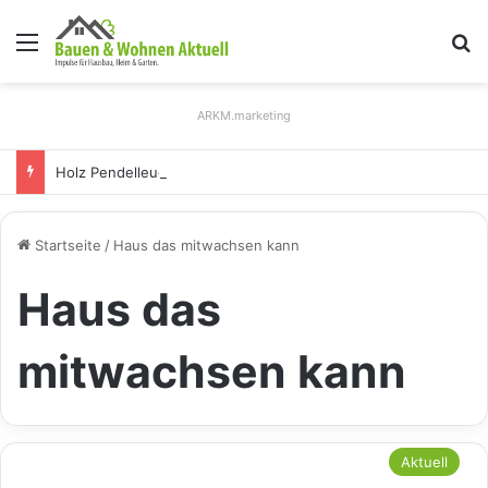
Menü
S
ARKM.marketing
Holz Pendelleuchten: Eleganz und Nachhaltigkeit für Ihr Zuhause
Startseite
/
Haus das mitwachsen kann
Haus das
mitwachsen kann
Aktuell