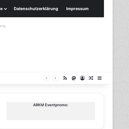
ce
Datenschutzerklärung
Impressum
ting
RSS
Mastodon
Anmelden
Zufälliger Artike
Sidebar
ARKM Eventpromo: