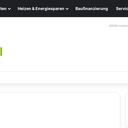
ten
Heizen & Energiesparen
Baufinanzierung
Servi
ARKM.marke
leuchten: Eleganz und Nachhaltigkeit für Ihr Zuhause