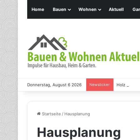
Home
Bauen
Wohnen
Aktuell
Gar
Donnerstag, August 6 2026
Newsticker:
Holz Pendel
Startseite
/
Hausplanung
Hausplanung