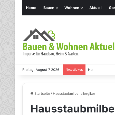
Home
Bauen
Wohnen
Aktuell
Gar
Freitag, August 7 2026
Newsticker:
Holz Pendelleuch
Startseite
/
Hausstaubmilbenallergiker
Hausstaubmilben