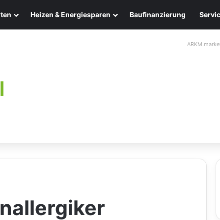
ten
Heizen & Energiesparen
Baufinanzierung
Servi
ARKM.marke
ten: Eleganz und Nachhaltigkeit für Ihr Zuhause
allergiker