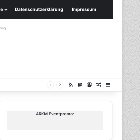
ce
Datenschutzerklärung
Impressum
ting
RSS
Mastodon
Anmelden
Zufälliger Artike
Sidebar
ARKM Eventpromo: