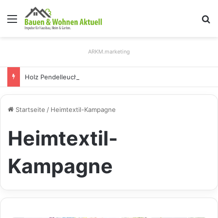
Menü
S
ARKM.marketing
Holz Pendelleuchten: Eleganz und Nachhaltigkeit für Ihr Zuhause
Startseite
/
Heimtextil-Kampagne
Heimtextil-
Kampagne