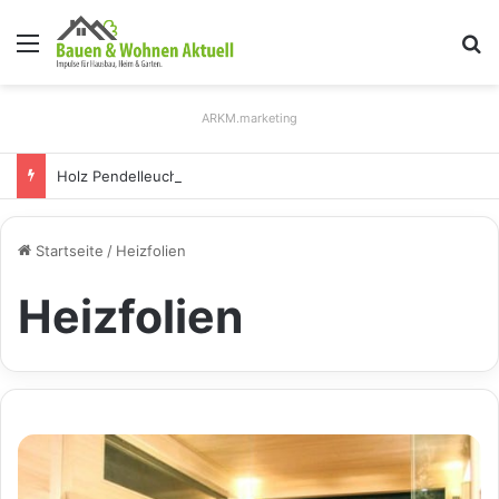
Menü
S
ARKM.marketing
Holz Pendelleuchten: Eleganz und Nachhaltigkeit für Ihr Zuhause
Startseite
/
Heizfolien
Heizfolien