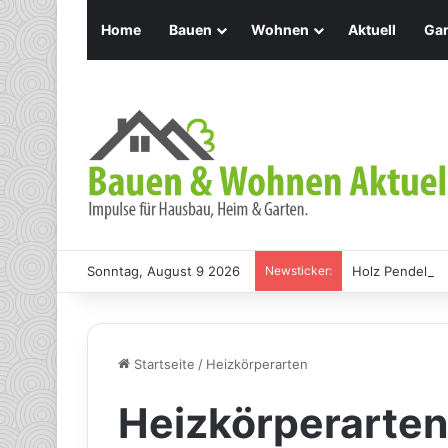
Home
Bauen
Wohnen
Aktuell
Gar
Sonntag, August 9 2026
Newsticker:
Holz Pendelleu
Startseite
/
Heizkörperarten
Heizkörperarte