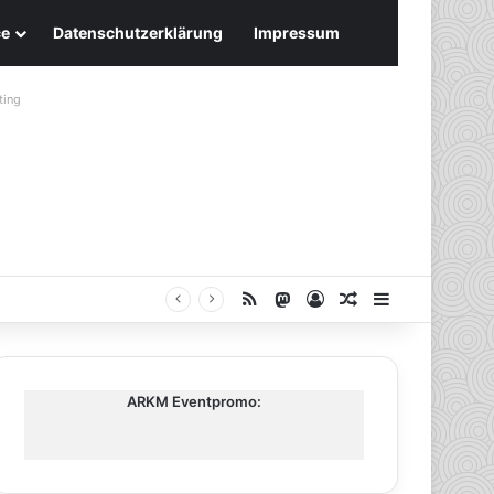
ce
Datenschutzerklärung
Impressum
ting
RSS
Mastodon
Anmelden
Zufälliger Artike
Sidebar
ARKM Eventpromo: