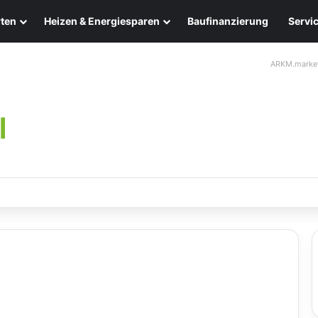
ten
Heizen & Energiesparen
Baufinanzierung
Servi
ARKM.marke
chten: Eleganz und Nachhaltigkeit für Ihr Zuhause
n