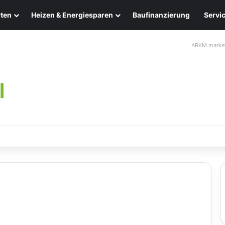
ten
Heizen & Energiesparen
Baufinanzierung
Servi
ARKM.marke
leuchten: Eleganz und Nachhaltigkeit für Ihr Zuhause