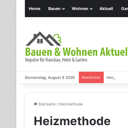
Home
Bauen
Wohnen
Aktuell
Gar
Donnerstag, August 6 2026
Newsticker:
Holz Pendel
Startseite
/
Heizmethode
Heizmethode