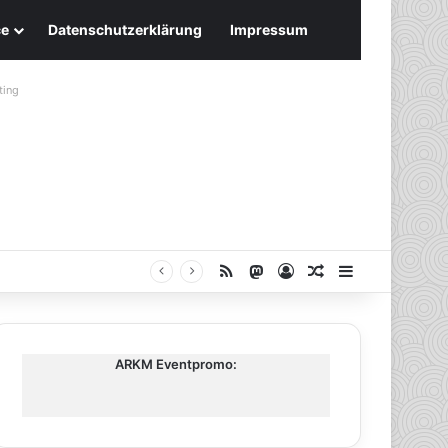
ce
Datenschutzerklärung
Impressum
ting
RSS
Mastodon
Anmelden
Zufälliger Artike
Sidebar
ARKM Eventpromo: