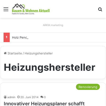
Menü
S
ARKM.marketing
Holz Pendelleuchten: Eleganz und Nachhaltigkeit für Ihr Zuhause
Startseite
/
Heizungshersteller
Heizungshersteller
Renovierung
admin
20. Juni 2014
0
Innovativer Heizungsplaner schafft