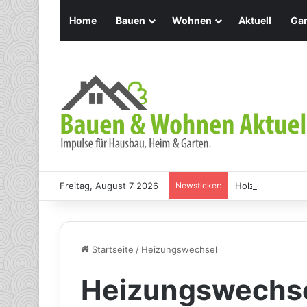
Home
Bauen
Wohnen
Aktuell
Gar
Freitag, August 7 2026
Newsticker:
Holz Pendelleuch
Startseite
/
Heizungswechsel
Heizungswechs