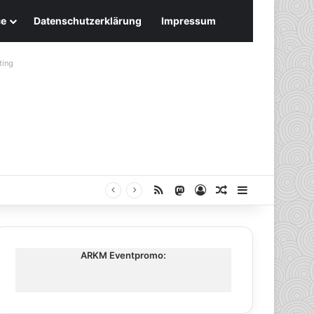
ce
Datenschutzerklärung
Impressum
ting
RSS
Mastodon
Anmelden
Zufälliger Artike
Sidebar
ARKM Eventpromo: