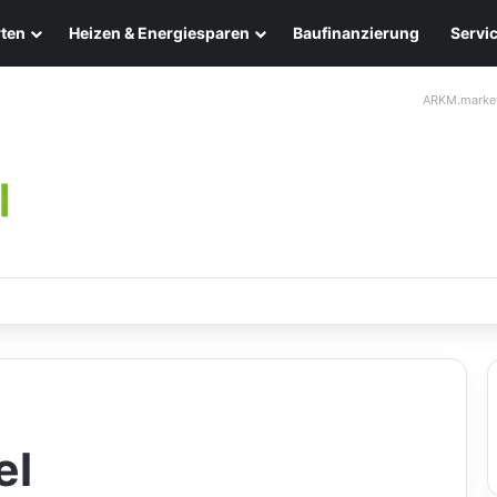
ten
Heizen & Energiesparen
Baufinanzierung
Servi
ARKM.marke
ten: Eleganz und Nachhaltigkeit für Ihr Zuhause
el