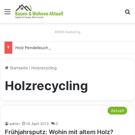
Menü
S
ARKM.marketing
Holz Pendelleuchten: Eleganz und Nachhaltigkeit für Ihr Zuhause
Startseite
/
Holzrecycling
Holzrecycling
Aktuell
admin
19. April 2013
0
Frühjahrsputz: Wohin mit altem Holz?