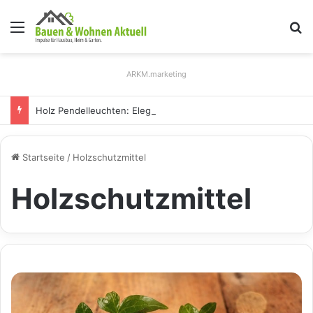
Menü
S
ARKM.marketing
Holz Pendelleuchten: Eleganz und Nachhaltigkeit für Ihr Zuhause
Startseite
/
Holzschutzmittel
Holzschutzmittel