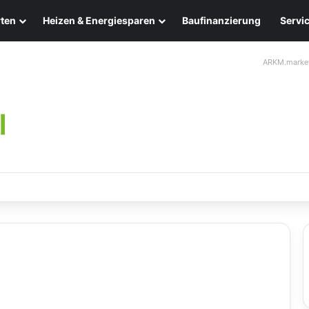
ten
Heizen & Energiesparen
Baufinanzierung
Servi
ARKM.marke
ten: Eleganz und Nachhaltigkeit für Ihr Zuhause