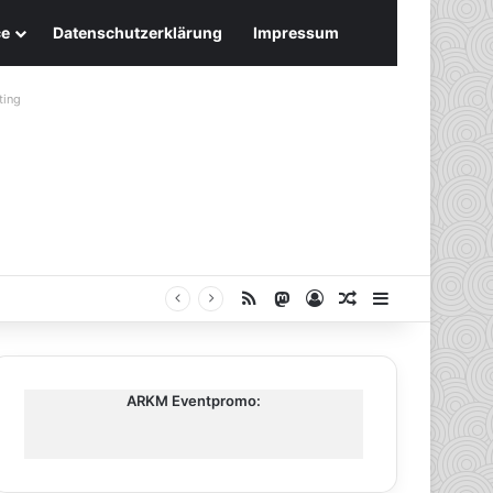
ce
Datenschutzerklärung
Impressum
ting
RSS
Mastodon
Anmelden
Zufälliger Artike
Sidebar
ARKM Eventpromo: