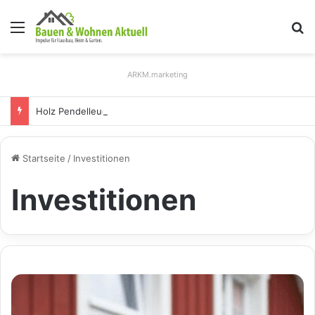
Menü
S
ARKM.marketing
Holz Pendelleuchten: Eleganz und Nachhaltigkeit für Ihr Zuhause
Startseite
/
Investitionen
Investitionen