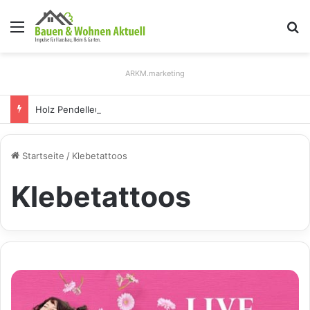
Menü
S
ARKM.marketing
Holz Pendelleuchten: Eleganz und Nachhaltigkeit für Ihr Zuhause
Startseite
/
Klebetattoos
Klebetattoos