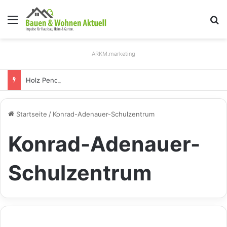
Menü
S
ARKM.marketing
Holz Pendelleuchten: Eleganz und Nachhaltigkeit für Ihr Zuhause
Startseite
/
Konrad-Adenauer-Schulzentrum
Konrad-Adenauer-
Schulzentrum