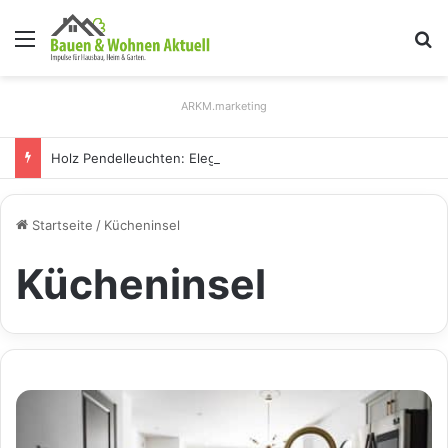
Menü
S
ARKM.marketing
Holz Pendelleuchten: Eleganz und Nachhaltigkeit für Ihr Zuhause
Startseite
/
Kücheninsel
Kücheninsel