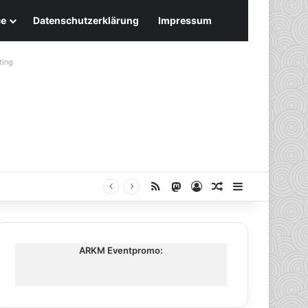
ce
Datenschutzerklärung
Impressum
ting
RSS
Mastodon
Anmelden
Zufälliger Artike
Sidebar
ARKM Eventpromo: