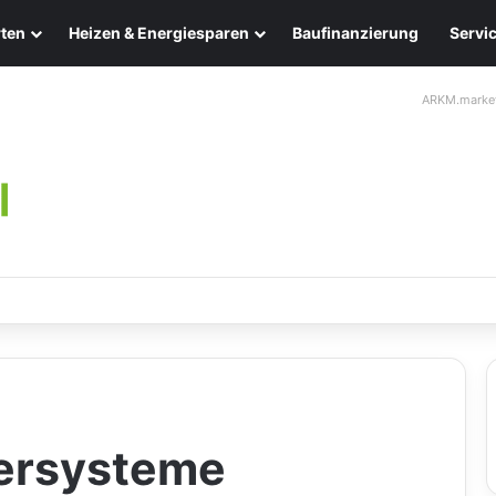
ten
Heizen & Energiesparen
Baufinanzierung
Servi
ARKM.marke
chten: Eleganz und Nachhaltigkeit für Ihr Zuhause
tersysteme