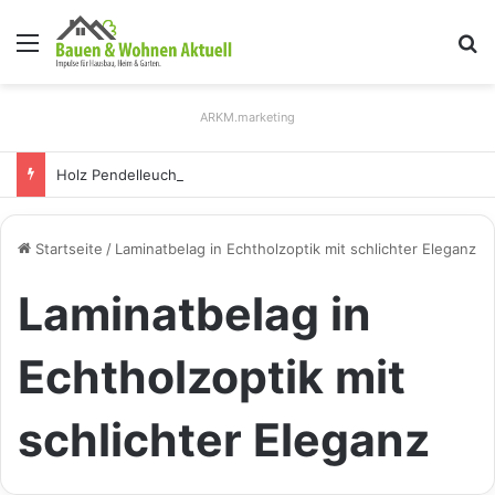
Menü
S
ARKM.marketing
Holz Pendelleuchten: Eleganz und Nachhaltigkeit für Ihr Zuhause
Startseite
/
Laminatbelag in Echtholzoptik mit schlichter Eleganz
Laminatbelag in
Echtholzoptik mit
schlichter Eleganz