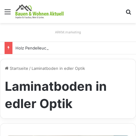
Menü
S
ARKM.marketing
Holz Pendelleuchten: Eleganz und Nachhaltigkeit für Ihr Zuhause
Startseite
/
Laminatboden in edler Optik
Laminatboden in
edler Optik