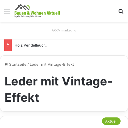
Menü
S
ARKM.marketing
Holz Pendelleuchten: Eleganz und Nachhaltigkeit für Ihr Zuhause
Startseite
/
Leder mit Vintage-Effekt
Leder mit Vintage-
Effekt
Aktuell