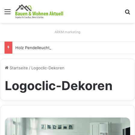
Menü
S
ARKM.marketing
Holz Pendelleuchten: Eleganz und Nachhaltigkeit für Ihr Zuhause
Startseite
/
Logoclic-Dekoren
Logoclic-Dekoren