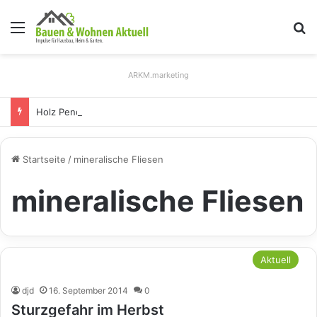
Menü
S
ARKM.marketing
Holz Pendelleuchten: Eleganz und Nachhaltigkeit für Ihr Zuhause
Startseite
/
mineralische Fliesen
mineralische Fliesen
Aktuell
djd
16. September 2014
0
Sturzgefahr im Herbst