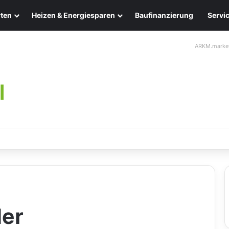
ten
Heizen & Energiesparen
Baufinanzierung
Servi
ARKM.marke
ten: Eleganz und Nachhaltigkeit für Ihr Zuhause
der