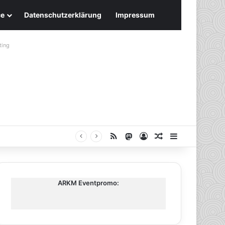
ce
Datenschutzerklärung
Impressum
ting
RSS
Mastodon
Anmelden
Zufälliger Artike
Sidebar
ARKM Eventpromo: