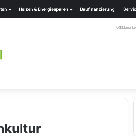
ten
Heizen & Energiesparen
Baufinanzierung
Servi
ARKM.marke
leuchten: Eleganz und Nachhaltigkeit für Ihr Zuhause
kultur