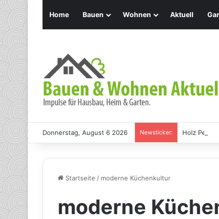
Home
Bauen
Wohnen
Aktuell
Gar
Donnerstag, August 6 2026
Newsticker:
Holz Pendel
Startseite
/
moderne Küchenkultur
moderne Küchen