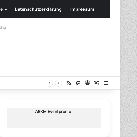
ce
Datenschutzerklärung
Impressum
ting
RSS
Mastodon
Anmelden
Zufälliger Artike
Sidebar
ARKM Eventpromo: