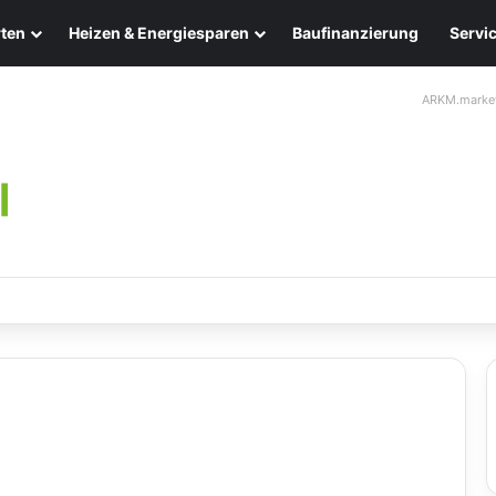
ten
Heizen & Energiesparen
Baufinanzierung
Servi
ARKM.marke
ten: Eleganz und Nachhaltigkeit für Ihr Zuhause