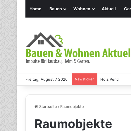
Home
Bauen
Wohnen
Aktuell
Gar
Freitag, August 7 2026
Newsticker:
Holz Pendelleuch
Startseite
/
Raumobjekte
Raumobjekte