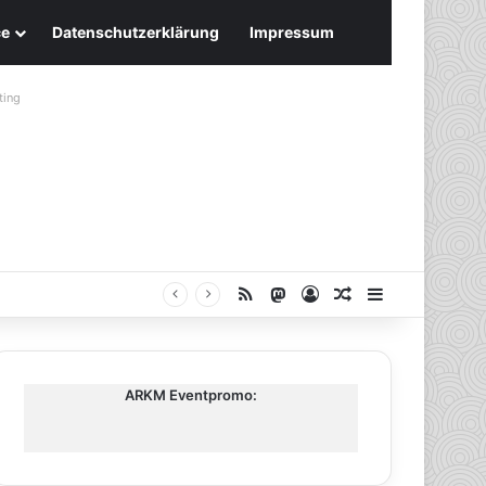
ce
Datenschutzerklärung
Impressum
ting
RSS
Mastodon
Anmelden
Zufälliger Artike
Sidebar
ARKM Eventpromo: