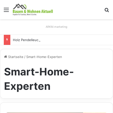
Menü
S
ARKM.marketing
Holz Pendelleuchten: Eleganz und Nachhaltigkeit für Ihr Zuhause
Startseite
/
Smart-Home-Experten
Smart-Home-
Experten