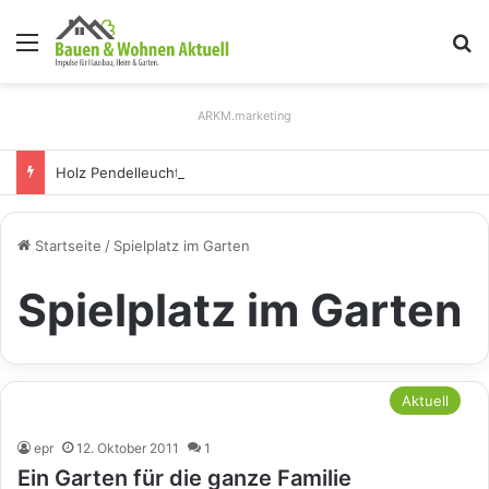
Menü
S
ARKM.marketing
Holz Pendelleuchten: Eleganz und Nachhaltigkeit für Ihr Zuhause
Startseite
/
Spielplatz im Garten
Spielplatz im Garten
Aktuell
epr
12. Oktober 2011
1
Ein Garten für die ganze Familie