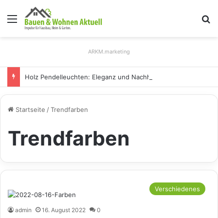
Menü
S
ARKM.marketing
Holz Pendelleuchten: Eleganz und Nachhaltigkeit für Ihr Zuhause
Startseite
/
Trendfarben
Trendfarben
Verschiedenes
admin
16. August 2022
0