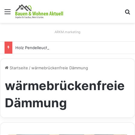
Menü
S
ARKM.marketing
Holz Pendelleuchten: Eleganz und Nachhaltigkeit für Ihr Zuhause
Startseite
/
wärmebrückenfreie Dämmung
wärmebrückenfreie
Dämmung