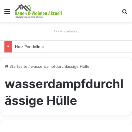
Menü
S
ARKM.marketing
Holz Pendelleuchten: Eleganz und Nachhaltigkeit für Ihr Zuhause
Startseite
/
wasserdampfdurchlässige Hülle
wasserdampfdurchl
ässige Hülle