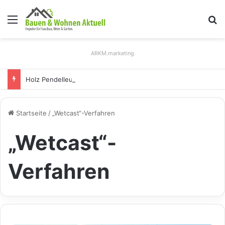
Menü
S
ARKM.marketing
Holz Pendelleuchten: Eleganz und Nachhaltigkeit für Ihr Zuhause
Startseite
/
„Wetcast“-Verfahren
„Wetcast“-
Verfahren