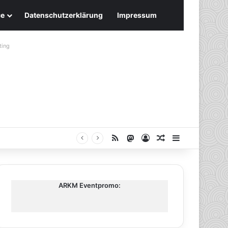
ce
Datenschutzerklärung
Impressum
ting
RSS
Mastodon
Anmelden
Zufälliger Artike
Sidebar
ARKM Eventpromo: