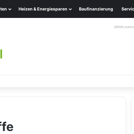
ten
Heizen & Energiesparen
Baufinanzierung
Servi
ARKM.marke
leuchten: Eleganz und Nachhaltigkeit für Ihr Zuhause
ffe