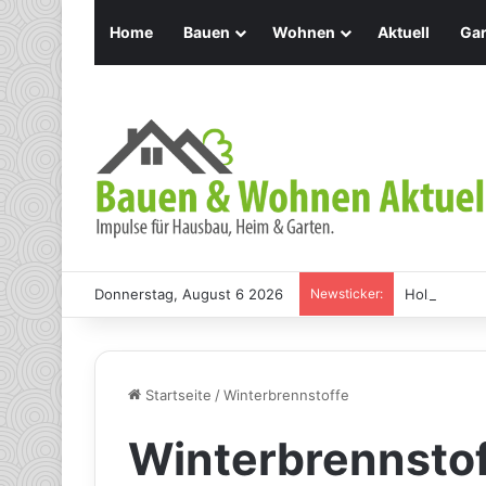
Home
Bauen
Wohnen
Aktuell
Gar
Donnerstag, August 6 2026
Newsticker:
Holz Pendel
Startseite
/
Winterbrennstoffe
Winterbrennsto