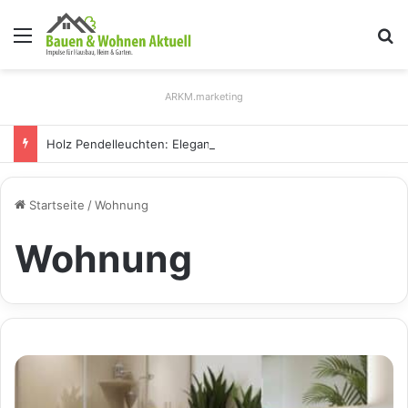
Menü
S
ARKM.marketing
Holz Pendelleuchten: Eleganz und Nachhaltigkeit für Ihr Zuhause
Startseite
/
Wohnung
Wohnung