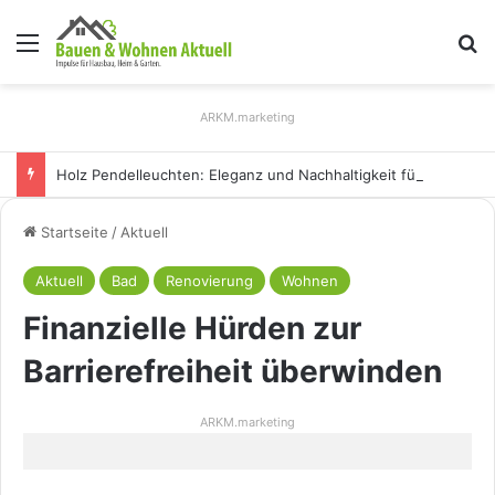
Menü
S
ARKM.marketing
Holz Pendelleuchten: Eleganz und Nachhaltigkeit für Ihr Zuhause
Startseite
/
Aktuell
Aktuell
Bad
Renovierung
Wohnen
Finanzielle Hürden zur
Barrierefreiheit überwinden
ARKM.marketing