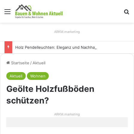
Menü
S
ARKM.marketing
Holz Pendelleuchten: Eleganz und Nachhaltigkeit für Ihr Zuhause
Startseite
/
Aktuell
Aktuell
Wohnen
Geölte Holzfußböden
schützen?
ARKM.marketing
Hier fühlen sich sowohl Zwei- als auch Vierbeiner pudelwohl: Geölte