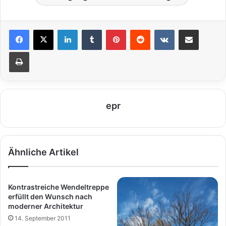
LinkedIn
Tumblr
Pinterest
Reddit
VKontakte
Teile per E-Mail
Drucken
epr
Ähnliche Artikel
Kontrastreiche Wendeltreppe
erfüllt den Wunsch nach
moderner Architektur
14. September 2011