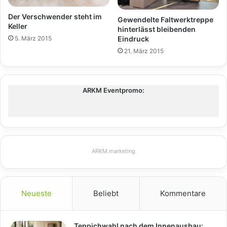
Der Verschwender steht im
Gewendelte Faltwerktreppe
Keller
hinterlässt bleibenden
5. März 2015
Eindruck
21. März 2015
ARKM Eventpromo:
ARKM.marketing
Neueste
Beliebt
Kommentare
Teppichwahl nach dem Innenausbau: