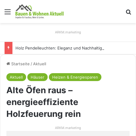
Menü
S
ARKM.marketing
Holz Pendelleuchten: Eleganz und Nachhaltigkeit für Ihr Zuhause
Startseite
/
Aktuell
Aktuell
Häuser
Heizen & Energiesparen
Alte Öfen raus –
energieeffiziente
Holzfeuerung rein
ARKM.marketing