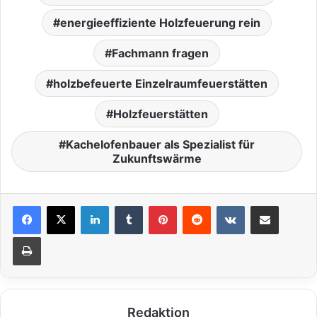
energieeffiziente Holzfeuerung rein
Fachmann fragen
holzbefeuerte Einzelraumfeuerstätten
Holzfeuerstätten
Kachelofenbauer als Spezialist für
Zukunftswärme
LinkedIn
Tumblr
Pinterest
Reddit
VKontakte
Teile per E-Mail
Drucken
Redaktion