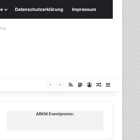
ce
Datenschutzerklärung
Impressum
ting
RSS
Mastodon
Anmelden
Zufälliger Artike
Sidebar
ARKM Eventpromo: