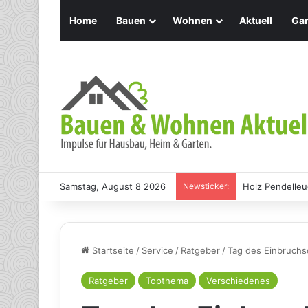
Home
Bauen
Wohnen
Aktuell
Gar
Samstag, August 8 2026
Newsticker:
Holz Pendelleu
Startseite
/
Service
/
Ratgeber
/
Tag des Einbruchs
Ratgeber
Topthema
Verschiedenes