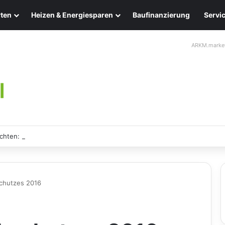
ten
Heizen & Energiesparen
Baufinanzierung
Servi
ARKM.marke
chten: Eleganz und Nachhaltigkeit für Ihr Zuhause
chutzes 2016