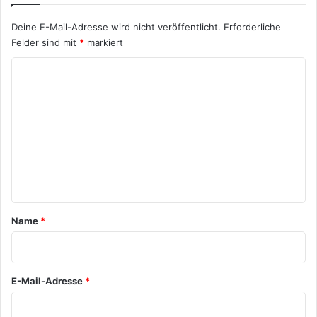
Deine E-Mail-Adresse wird nicht veröffentlicht.
Erforderliche
Felder sind mit
*
markiert
K
o
m
m
e
n
t
a
Name
*
r
*
E-Mail-Adresse
*