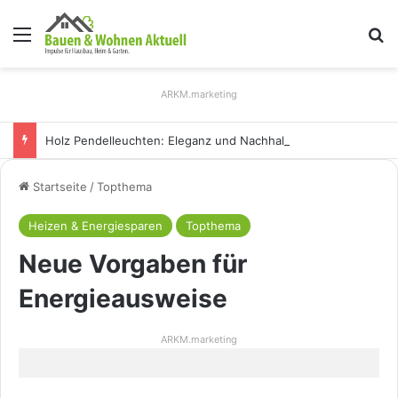
Menü
S
ARKM.marketing
Holz Pendelleuchten: Eleganz und Nachhaltigkeit für Ihr Zuhause
Startseite
/
Topthema
Heizen & Energiesparen
Topthema
Neue Vorgaben für
Energieausweise
ARKM.marketing