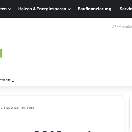
ten
Heizen & Energiesparen
Baufinanzierung
Servi
ARKM.marke
chten: Eleganz und Nachhaltigkeit für Ihr Zuhause
ch sparsamer sein