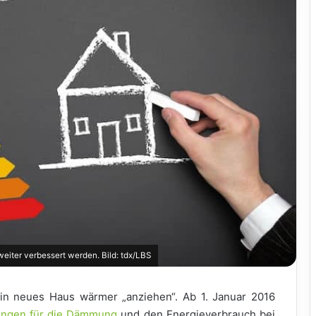
eiter verbessert werden. Bild: tdx/LBS
n neues Haus wärmer „anziehen“. Ab 1. Januar 2016
ungen für die Dämmung
und den Energieverbrauch bei