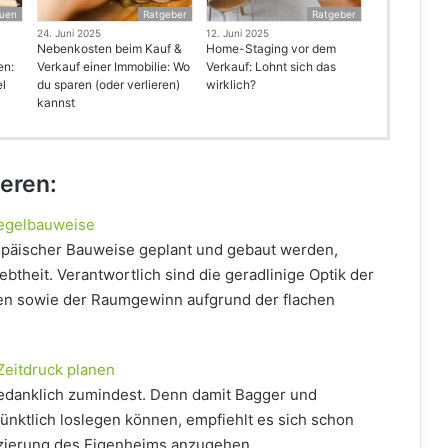
uen
Ratgeber
Ratgeber
24. Juni 2025
12. Juni 2025
Nebenkosten beim Kauf &
Home-Staging vor dem
en:
Verkauf einer Immobilie: Wo
Verkauf: Lohnt sich das
el
du sparen (oder verlieren)
wirklich?
kannst
ieren:
iegelbauweise
opäischer Bauweise geplant und gebaut werden,
ebtheit. Verantwortlich sind die geradlinige Optik der
n sowie der Raumgewinn aufgrund der flachen
Zeitdruck planen
 gedanklich zumindest. Denn damit Bagger und
pünktlich loslegen können, empfiehlt es sich schon
nzierung des Eigenheims anzugehen.