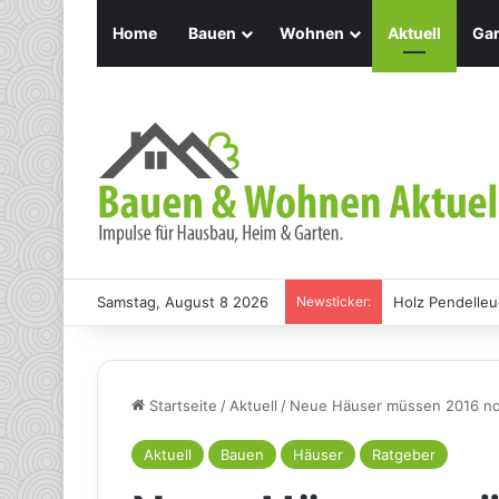
Home
Bauen
Wohnen
Aktuell
Gar
Samstag, August 8 2026
Newsticker:
Holz Pendelleu
Startseite
/
Aktuell
/
Neue Häuser müssen 2016 no
Aktuell
Bauen
Häuser
Ratgeber