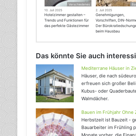
Verschiedenes
Ba
10. Juli 2025
2. Juli 2025
Hotelzimmer gestalten –
Genehmigungen,
Trends und Funktionen für
Vorschriften, DIN-Norm
das perfekte Gästezimmer
Der Bürokratiedschung
beim Hausbau
Das könnte Sie auch interess
Mediterrane Häuser in Z
Häuser, die nach südeur
erfreuen sich großer Beli
Kubus- oder Quaderbaute
Walmdächer.
Bauen im Frühjahr Ohne 
Herbstzeit ist Bauzeit -
Bauarbeiter im Frühling 
Monate vorher, die Fina