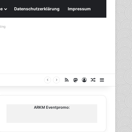
ce
Datenschutzerklärung
Impressum
ting
RSS
Mastodon
Anmelden
Zufälliger Artike
Sidebar
ARKM Eventpromo: