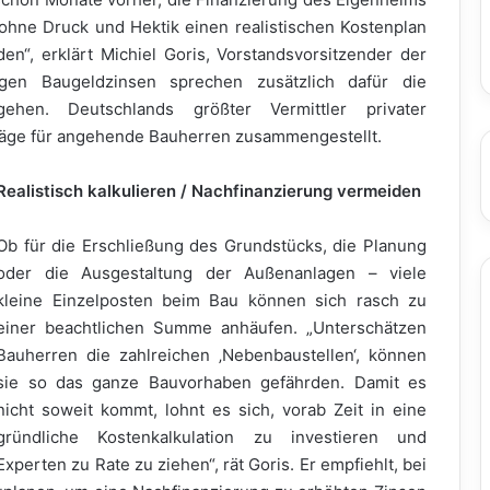
, ohne Druck und Hektik einen realistischen Kostenplan
n“, erklärt Michiel Goris, Vorstandsvorsitzender der
igen Baugeldzinsen sprechen zusätzlich dafür die
gehen. Deutschlands größter Vermittler privater
hläge für angehende Bauherren zusammengestellt.
Realistisch kalkulieren / Nachfinanzierung vermeiden
Ob für die Erschließung des Grundstücks, die Planung
oder die Ausgestaltung der Außenanlagen – viele
kleine Einzelposten beim Bau können sich rasch zu
einer beachtlichen Summe anhäufen. „Unterschätzen
Bauherren die zahlreichen ‚Nebenbaustellen‘, können
sie so das ganze Bauvorhaben gefährden. Damit es
nicht soweit kommt, lohnt es sich, vorab Zeit in eine
gründliche Kostenkalkulation zu investieren und
Experten zu Rate zu ziehen“, rät Goris. Er empfiehlt, bei