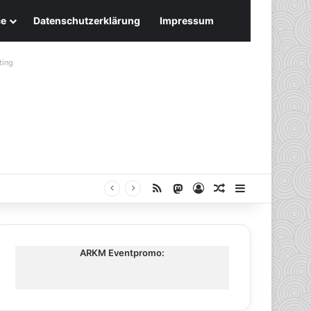
ce
Datenschutzerklärung
Impressum
ting
RSS
Mastodon
Anmelden
Zufälliger Artike
Sidebar
ARKM Eventpromo: