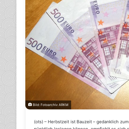
Bild: Fotoarchiv ARKM
(ots) – Herbstzeit ist Bauzeit – gedanklich z
pünktlich loslegen können, empfiehlt es sich