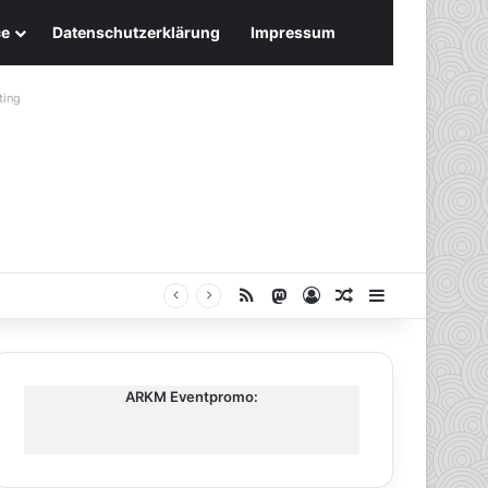
ce
Datenschutzerklärung
Impressum
ting
RSS
Mastodon
Anmelden
Zufälliger Artike
Sidebar
ARKM Eventpromo: