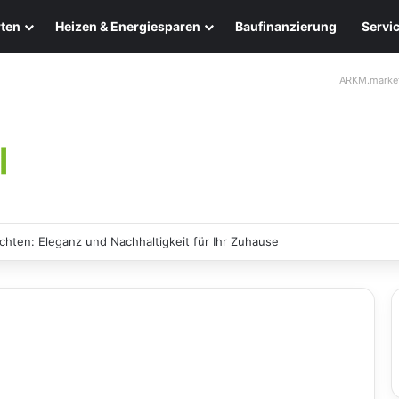
ten
Heizen & Energiesparen
Baufinanzierung
Servi
ARKM.marke
ffektive Methoden zur sicheren Entfernung