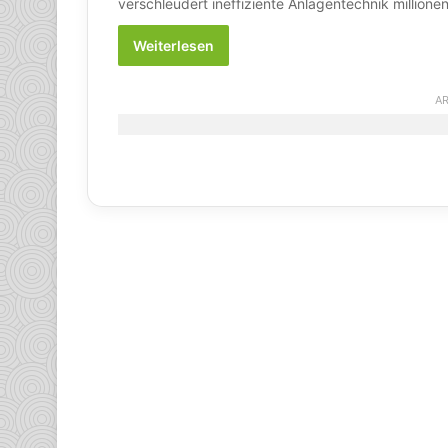
verschleudert ineffiziente Anlagentechnik million
Weiterlesen
AR