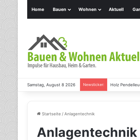
Home
Bauen
Wohnen
Aktuell
Gar
Samstag, August 8 2026
Newsticker:
Wespennest: E
Startseite
/
Anlagentechnik
Anlagentechnik